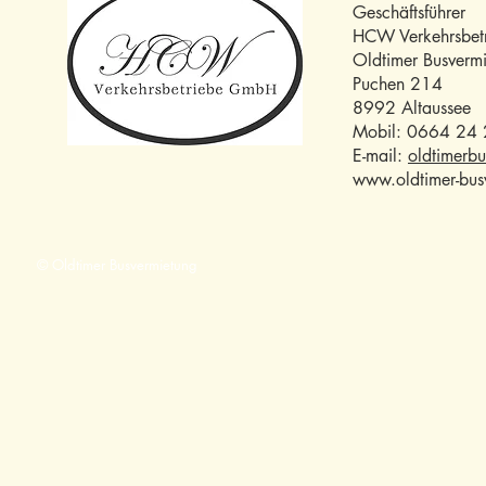
Geschäftsführer
HCW Verkehrsbet
Oldtimer Busverm
Puchen 214
8992 Altaussee
Mobil: 0664 24
E-mail:
oldtimerb
www.oldtimer-bus
© Oldtimer Busvermietung